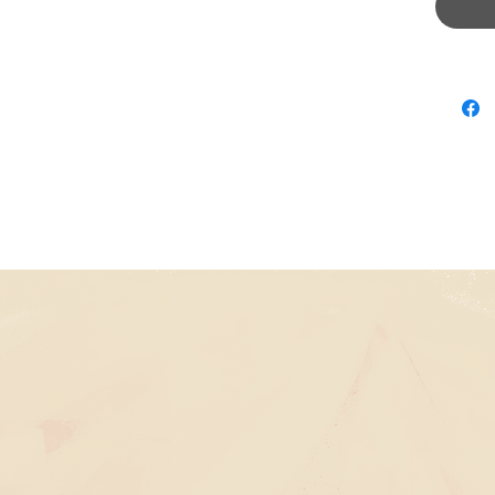
A 2 h
No e
In this 
how to 
You can
which wi
When yo
up you'll