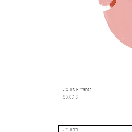
Cours Enfants
Prix
80,00 $
Inscrivez-vous à l'infolettre