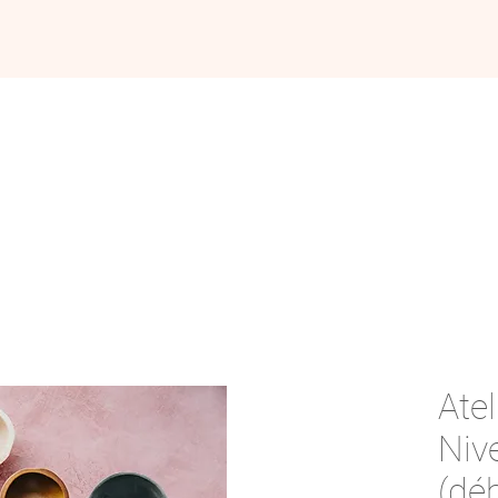
Nouveau chez Le Chat Pompette ? Par ici !
CLASSES
CARTES CADEAUX
GALERIE
Ate
Niv
(déb