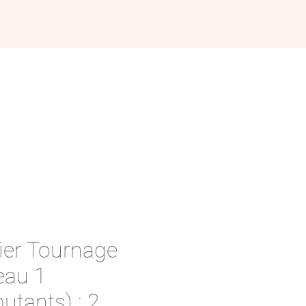
RAMASSAGE DE POTERIE
lier Tournage
eau 1
utants) : 2