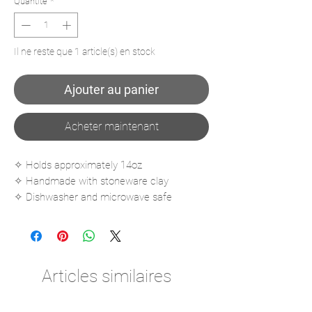
Quantité
*
Il ne reste que 1 article(s) en stock
Ajouter au panier
Acheter maintenant
✧ Holds approximately 14oz
✧ Handmade with stoneware clay
✧ Dishwasher and microwave safe
✧ Fired to cone 6
Articles similaires