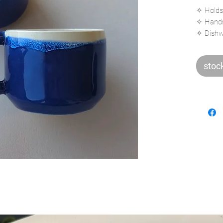
✧ Holds
✧ Handm
✧ Dishw
✧ Fired
stoc