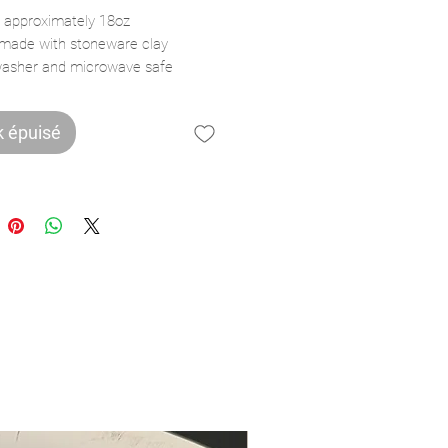
 approximately 18oz
ade with stoneware clay
asher and microwave safe
 to cone 6
k épuisé